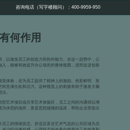
咨询电话（写字楼顾问）：400-9959-950
有何作用
局，以激发员工的创造力和协作能力。在这一趋势中，公
融入，能够有效提升办公场所的整体氛围，进而促进创新
视觉体验，还为员工提供了精神上的激励。色彩鲜明、形
空间充满生机和活力。这种视觉上的刺激有助于激发大脑
想法。
动型艺术项目或共享艺术体验区，员工之间的沟通得以增
成为休憩的场所，更是思想碰撞的温床，帮助企业营造出
升员工的情绪状态。舒适且富含艺术气息的公共区域为员
，减少职业倦怠感。心理状态的改善自然带动工作效率和