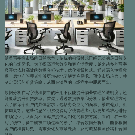
随着写字楼市场的日益竞争，传统的租赁模式已经无法满足日益变
化的市场需求。为了提高运营效率和客户满意度，越来越多的写字
楼开始依赖高效的数据分析技术，优化租赁模式。通过深入挖掘数
据，房地产管理者能够更精确地了解客户需求、预测市场趋势，并
制定灵活的租赁策略，从而在激烈的市场竞争中脱颖而出。
数据分析在写字楼租赁中的应用不仅能提升物业管理的透明度，还
能显著提升租赁效率。首先，通过数据收集和分析，物业管理方可
以了解每个租户的具体需求，包括办公空间的面积、楼层偏好、租
赁周期等。这些信息的积累使得写字楼管理者可以更加精准地进行
市场定位，从而为不同客户提供定制化的租赁方案。例如，在一些
写字楼中，像中航技广场这样的楼宇，结合数据分析后，能够根据
客户的租赁历史、需求变化及市场走势，及时调整租金价格和合同
条款。