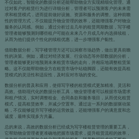
不仅如此，智能化的数据分析还能帮助物业方实现精细化管理。通
过对客户的租赁行为进行详细分析，管理者可以预测客户的未来需
求和租赁模式，进而提前做好设施、资源和服务的调整。这种前瞻
性的管理方式，不仅能提升物业管理的效率，还能增强客户对物业
服务的认同感。例如，通过分析过去几年的租赁周期数据，写字楼
管理者能够预测到哪些租户可能在未来几个月或几年内选择续租，
从而为他们提供个性化的续租优惠，进一步增强客户黏性。
借助数据分析，写字楼管理方还可以洞察市场趋势，做出更具前瞻
性的决策。例如，通过对经济发展、行业动态等外部数据的分析，
管理者能够更好地预测未来租赁市场的走向，并相应地调整租赁策
略。这不仅能帮助物业方在租赁市场中站稳脚跟，还能有效提高租
赁模式的灵活性和适应性，及时应对市场的变化。
数据分析的普及和应用，使得写字楼的租赁模式更加精准、灵活和
高效。借助现代化的数据分析工具，物业管理者可以根据市场需求
和租户情况，实时调整租金、合同条款和服务项目，从而优化租赁
模式，提高租赁效率，并减少空置率。通过这一系列的数据驱动策
略，不仅能够提升写字楼的运营效益，还能增强客户的满意度和忠
诚度，最终实现多方共赢。
总的来说，高效的数据分析已经成为写字楼租赁管理的重要工具，
它帮助物业管理者更准确地把握市场需求，提升租赁流程的效率，